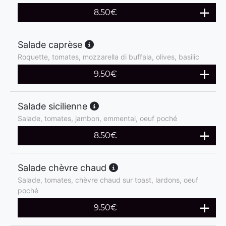
8.50
€
Salade caprèse
Roquette, tomates, mozzarella di buffala, olives, basilic
9.50
€
Salade sicilienne
Salade, tomates, jambon, emmental, oeuf poché
8.50
€
Salade chèvre chaud
Salade, tomates, chèvre chaud sur toast, lardons, oeuf
poché
9.50
€