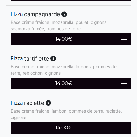
campagnarde
Base crème fraîche, mozzarella, poulet, oignons,
scamorza fumée, pommes de terre
14.00
€
tartiflette
Base crème fraîche, mozzarella, lardons, pommes de
terre, reblochon, oignons
14.00
€
raclette
Base crème fraiche, jambon, pommes de terre, raclette,
oignons
14.00
€