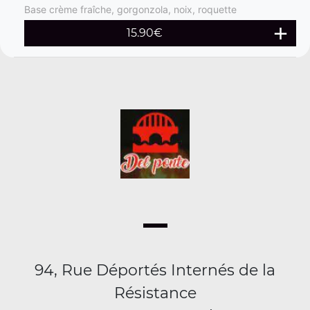
Base crème fraîche, gorgonzola, noix, roquette
15.90
€
94, Rue Déportés Internés de la
Résistance