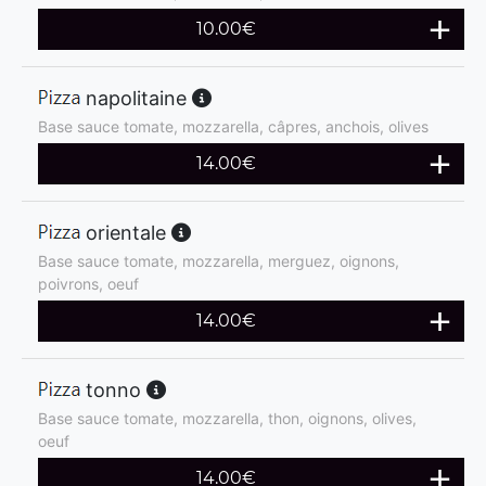
10.00
€
napolitaine
Base sauce tomate, mozzarella, câpres, anchois, olives
14.00
€
orientale
Base sauce tomate, mozzarella, merguez, oignons,
poivrons, oeuf
14.00
€
tonno
Base sauce tomate, mozzarella, thon, oignons, olives,
oeuf
14.00
€