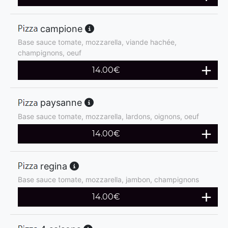
campione
Base sauce tomate, mozzarella, viande hachée,
champignons, oeuf
14.00
€
paysanne
Base sauce tomate, mozzarella, lardons, oignons, oeuf
14.00
€
regina
Base sauce tomate, mozzarella, jambon, champignons
14.00
€