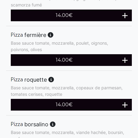
scamorza fumé
14.00
€
fermière
Base sauce tomate, mozzarella, poulet, oignons,
poivrons, olives
14.00
€
roquette
Base sauce tomate, mozzarella, copeaux de parmesan,
tomates cerises, roquette
14.00
€
borsalino
Base sauce tomate, mozzarella, viande hachée, boursin,