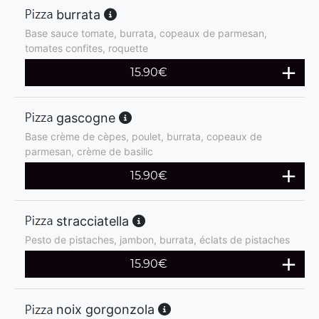
burrata
Base sauce tomate, burrata, copeaux de parmesan,
tomates confites, roquette
15.90
€
gascogne
Base crème de cèpes, poulet, burrata, copeaux de
parmesan, crème de basilic
15.90
€
stracciatella
Pesto de pistaches, jambon, burrata, éclats de pistaches
15.90
€
noix gorgonzola