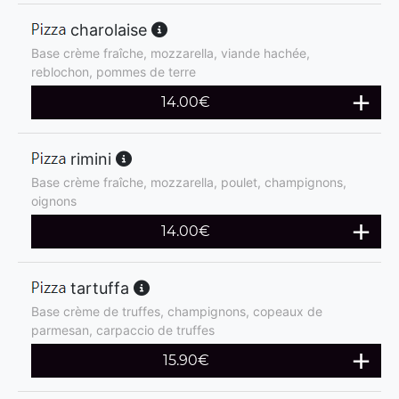
charolaise
Base crème fraîche, mozzarella, viande hachée,
reblochon, pommes de terre
14.00
€
rimini
Base crème fraîche, mozzarella, poulet, champignons,
oignons
14.00
€
tartuffa
Base crème de truffes, champignons, copeaux de
parmesan, carpaccio de truffes
15.90
€