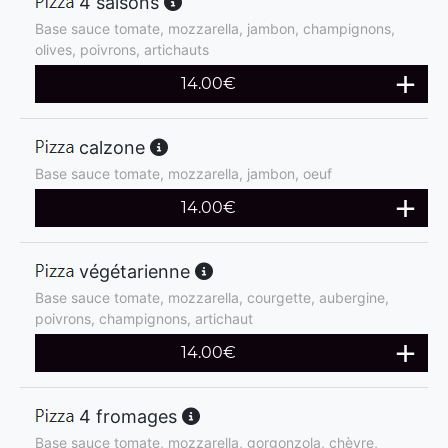
4 saisons
Base sauce tomate, mozzarella, jambon, champignons,
olives, poivrons, artichauts
14.00
€
calzone
Base sauce tomate, mozzarella, jambon, oeuf
14.00
€
végétarienne
Base sauce tomate, mozzarella, courgette, aubergine,
poivrons, champignons, artichaut
14.00
€
4 fromages
Base sauce tomate, mozzarella, gorgonzola, chèvre,