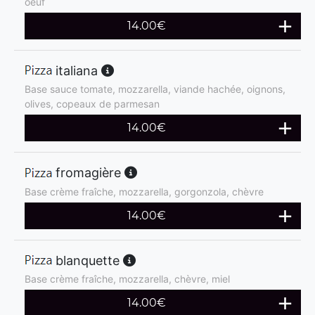
oeuf
14.00
€
italiana
Base sauce tomate, mozzarella, viande hachée, oignons,
olives, copeaux de parmesan
14.00
€
fromagière
Base crème fraîche, mozzarella, gorgonzola, chèvre
14.00
€
blanquette
Base crème fraîche, mozzarella, chèvre, miel
14.00
€