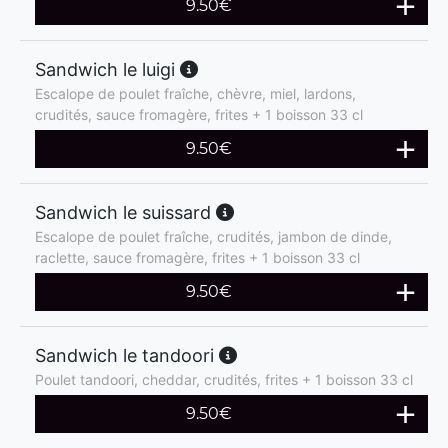
9.50
€
Sandwich le luigi
Escalope de poulet fraîche, chèvre, miel, lardons,
crudités, sauce fromagère, frites + 1 boisson 33 cl
9.50
€
Sandwich le suissard
Escalope de poulet fraîche, crudités, jambon de dinde,
raclette, sauce fromagère, frites + 1 boisson 33 cl
9.50
€
Sandwich le tandoori
Poulet tandoori, cheddar, crudités, frites + 1 boisson 33 cl
9.50
€