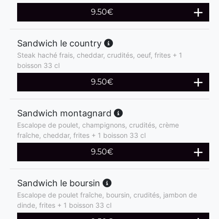
9.50
€
Sandwich le country
Steak haché frais, cheddar, crudités, oeuf, frites + 1
boisson 33 cl
9.50
€
Sandwich montagnard
Escalope de poulet, champignons, crudités, crème
fraîche, cheddar, frites + 1 boisson 33 cl
9.50
€
Sandwich le boursin
Escalope de poulet fraîche, boursin, crudités, jambon de
dinde, frites + 1 boisson 33 cl