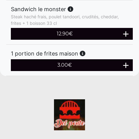
Sandwich le monster
Steak haché frais, poulet tandoori, crudités, cheddar,
frites + 1 boisson 33 cl
12.90
€
1 portion de frites maison
3.00
€