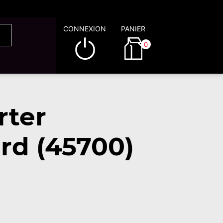
CONNEXION
PANIER
0
rter
ard (45700)