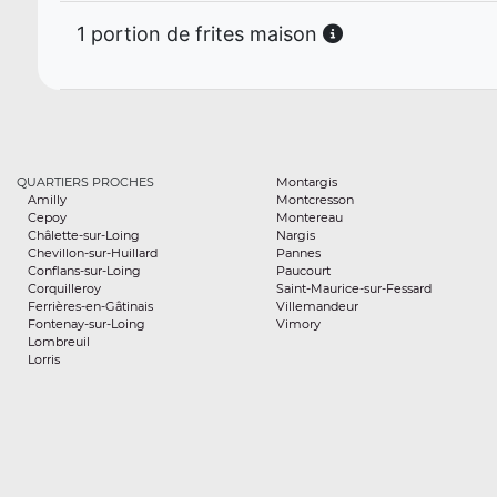
1 portion de frites maison
QUARTIERS PROCHES
Montargis
Amilly
Montcresson
Cepoy
Montereau
Châlette-sur-Loing
Nargis
Chevillon-sur-Huillard
Pannes
Conflans-sur-Loing
Paucourt
Corquilleroy
Saint-Maurice-sur-Fessard
Ferrières-en-Gâtinais
Villemandeur
Fontenay-sur-Loing
Vimory
Lombreuil
Lorris