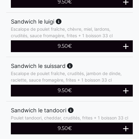
9.50
€
Sandwich le luigi
Escalope de poulet fraîche, chèvre, miel, lardons,
crudités, sauce fromagère, frites + 1 boisson 33 cl
9.50
€
Sandwich le suissard
Escalope de poulet fraîche, crudités, jambon de dinde,
raclette, sauce fromagère, frites + 1 boisson 33 cl
9.50
€
Sandwich le tandoori
Poulet tandoori, cheddar, crudités, frites + 1 boisson 33 cl
9.50
€