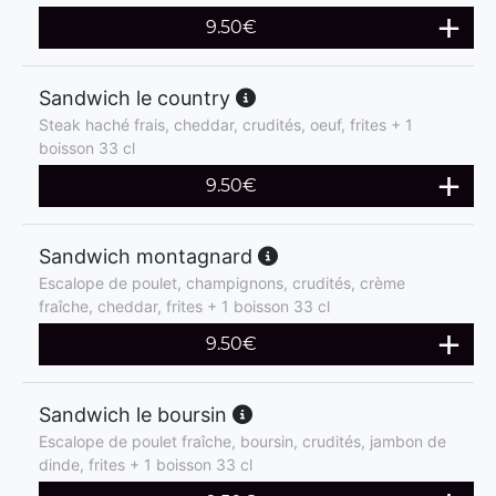
9.50
€
Sandwich le country
Steak haché frais, cheddar, crudités, oeuf, frites + 1
boisson 33 cl
9.50
€
Sandwich montagnard
Escalope de poulet, champignons, crudités, crème
fraîche, cheddar, frites + 1 boisson 33 cl
9.50
€
Sandwich le boursin
Escalope de poulet fraîche, boursin, crudités, jambon de
dinde, frites + 1 boisson 33 cl