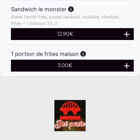
Sandwich le monster
Steak haché frais, poulet tandoori, crudités, cheddar,
frites + 1 boisson 33 cl
12.90
€
1 portion de frites maison
3.00
€