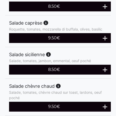
8.50
€
Salade caprèse
Roquette, tomates, mozzarella di buffala, olives, basilic
9.50
€
Salade sicilienne
Salade, tomates, jambon, emmental, oeuf poché
8.50
€
Salade chèvre chaud
Salade, tomates, chèvre chaud sur toast, lardons, oeuf
poché
9.50
€