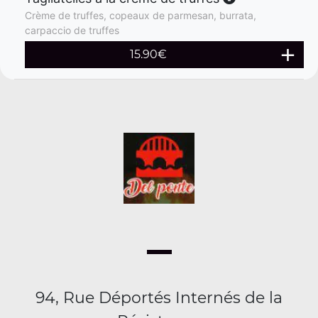
Crème de truffes, copeaux de parmesan, burrata,
carpaccio de truffes
15.90
€
94, Rue Déportés Internés de la