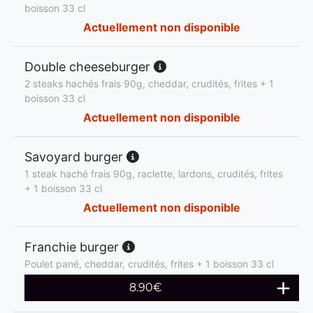
boisson 33 cl
Actuellement non disponible
Double cheeseburger
2 steaks hachés frais 90g, cheddar, crudités, frites + 1
boisson 33 cl
Actuellement non disponible
Savoyard burger
1 steak haché frais 90g, raclette, lardons, crudités, frites
+ 1 boisson 33 cl
Actuellement non disponible
Franchie burger
Poulet pané, cheddar, crudités, frites + 1 boisson 33 cl
8.90
€