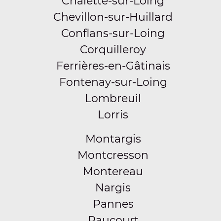
Châlette-sur-Loing
Chevillon-sur-Huillard
Conflans-sur-Loing
Corquilleroy
Ferrières-en-Gâtinais
Fontenay-sur-Loing
Lombreuil
Lorris
Montargis
Montcresson
Montereau
Nargis
Pannes
Paucourt