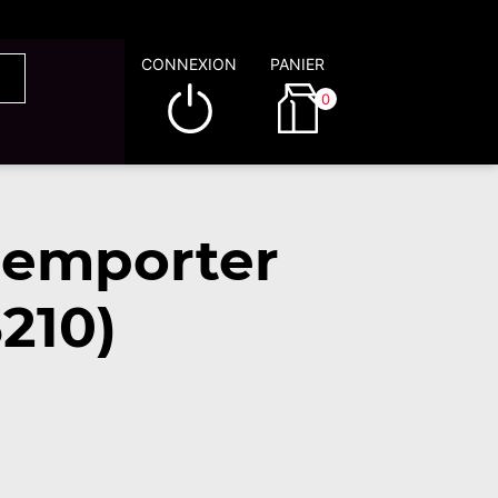
CONNEXION
PANIER
0
à emporter
210)