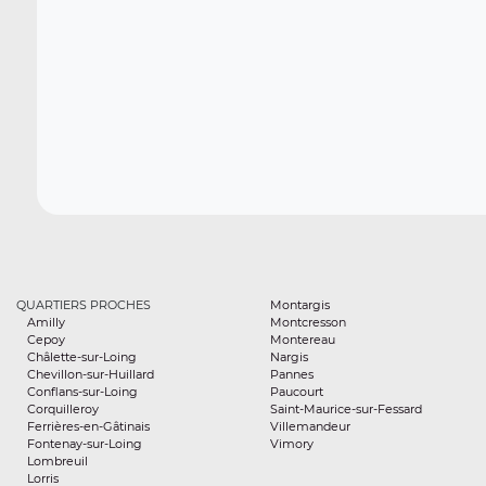
QUARTIERS PROCHES
Montargis
Amilly
Montcresson
Cepoy
Montereau
Châlette-sur-Loing
Nargis
Chevillon-sur-Huillard
Pannes
Conflans-sur-Loing
Paucourt
Corquilleroy
Saint-Maurice-sur-Fessard
Ferrières-en-Gâtinais
Villemandeur
Fontenay-sur-Loing
Vimory
Lombreuil
Lorris