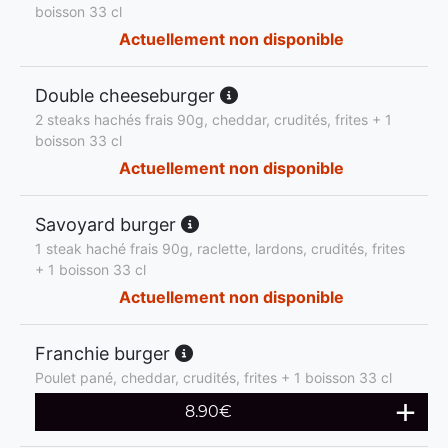
boisson 33 cl
Actuellement non disponible
Double cheeseburger
2 steaks hachés frais 90g, cheddar, crudités, frites + 1
boisson 33 cl
Actuellement non disponible
Savoyard burger
1 steak haché frais 90g, raclette, lardons, crudités, frites
+ 1 boisson 33 cl
Actuellement non disponible
Franchie burger
Poulet pané, cheddar, crudités, frites + 1 boisson 33 cl
8.90
€