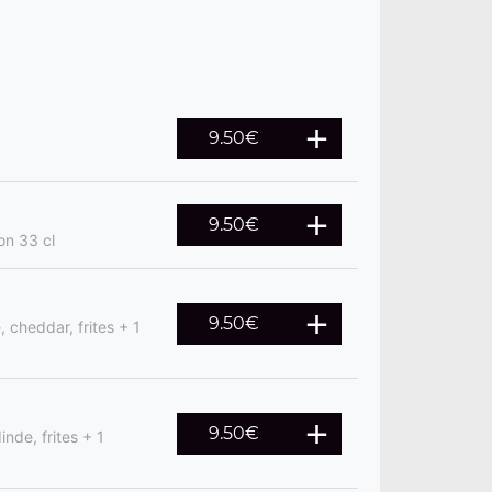
9.50
€
9.50
€
on 33 cl
9.50
€
 cheddar, frites + 1
9.50
€
nde, frites + 1