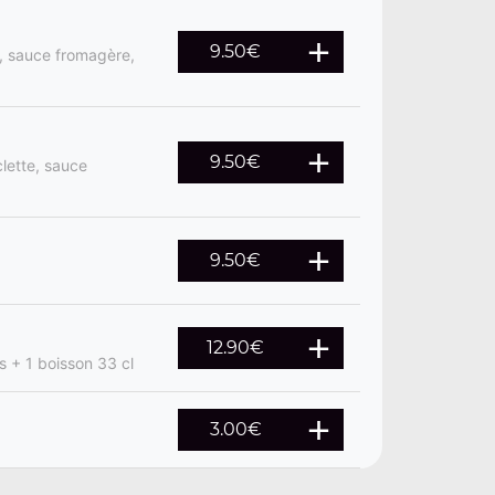
9.50
€
s, sauce fromagère,
9.50
€
clette, sauce
9.50
€
12.90
€
es + 1 boisson 33 cl
3.00
€