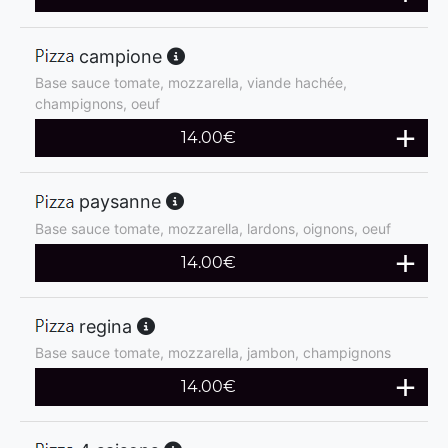
campione
Base sauce tomate, mozzarella, viande hachée,
champignons, oeuf
14.00
€
paysanne
Base sauce tomate, mozzarella, lardons, oignons, oeuf
14.00
€
regina
Base sauce tomate, mozzarella, jambon, champignons
14.00
€