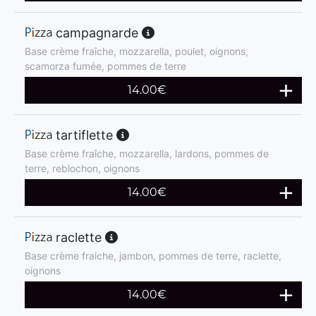
campagnarde
Base crème fraîche, mozzarella, poulet, oignons,
scamorza fumée, pommes de terre
14.00
€
tartiflette
Base crème fraîche, mozzarella, lardons, pommes de
terre, reblochon, oignons
14.00
€
raclette
Base crème fraiche, jambon, pommes de terre, raclette,
oignons
14.00
€