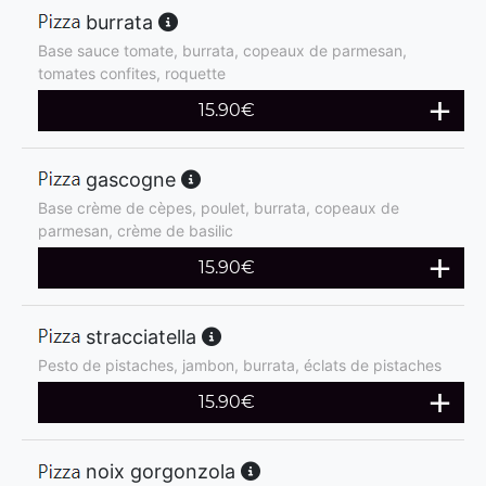
burrata
Base sauce tomate, burrata, copeaux de parmesan,
tomates confites, roquette
15.90
€
gascogne
Base crème de cèpes, poulet, burrata, copeaux de
parmesan, crème de basilic
15.90
€
stracciatella
Pesto de pistaches, jambon, burrata, éclats de pistaches
15.90
€
noix gorgonzola