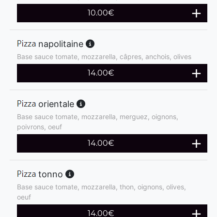
10.00
€
napolitaine
Base sauce tomate, mozzarella, câpres, anchois, olives
14.00
€
orientale
Base sauce tomate, mozzarella, merguez, oignons,
poivrons, oeuf
14.00
€
tonno
Base sauce tomate, mozzarella, thon, oignons, olives,
oeuf
14.00
€