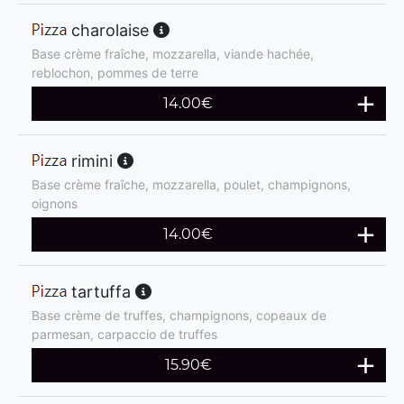
charolaise
Base crème fraîche, mozzarella, viande hachée,
reblochon, pommes de terre
14.00
€
rimini
Base crème fraîche, mozzarella, poulet, champignons,
oignons
14.00
€
tartuffa
Base crème de truffes, champignons, copeaux de
parmesan, carpaccio de truffes
15.90
€