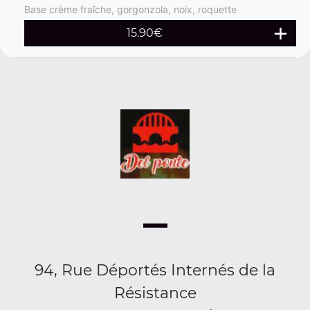
Base crème fraîche, gorgonzola, noix, roquette
15.90
€
94, Rue Déportés Internés de la
Résistance