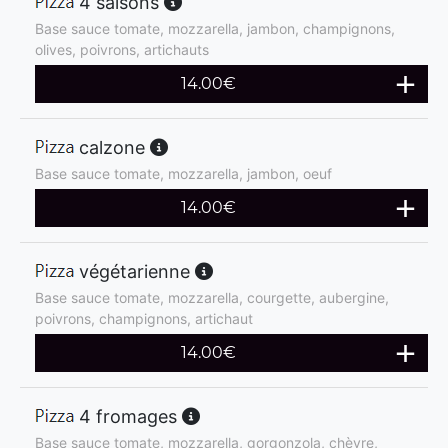
4 saisons
Base sauce tomate, mozzarella, jambon, champignons,
olives, poivrons, artichauts
14.00
€
calzone
Base sauce tomate, mozzarella, jambon, oeuf
14.00
€
végétarienne
Base sauce tomate, mozzarella, courgette, aubergine,
poivrons, champignons, artichaut
14.00
€
4 fromages
Base sauce tomate, mozzarella, gorgonzola, chèvre,