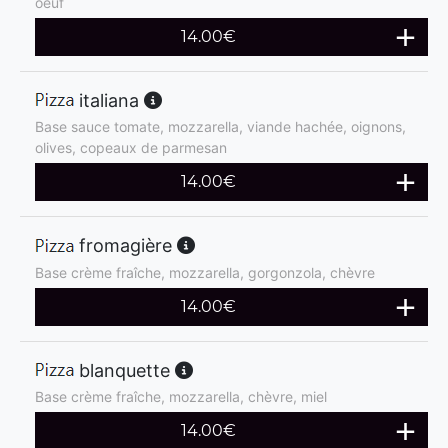
oeuf
14.00
€
italiana
Base sauce tomate, mozzarella, viande hachée, oignons,
olives, copeaux de parmesan
14.00
€
fromagière
Base crème fraîche, mozzarella, gorgonzola, chèvre
14.00
€
blanquette
Base crème fraîche, mozzarella, chèvre, miel
14.00
€