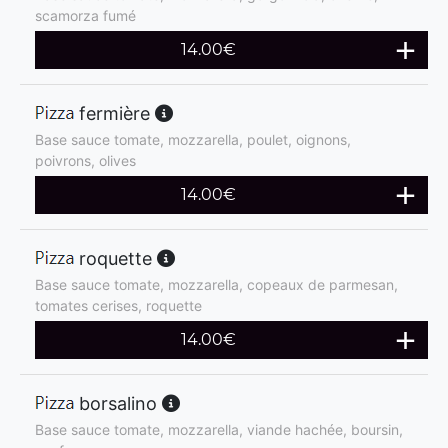
scamorza fumé
14.00
€
fermière
Base sauce tomate, mozzarella, poulet, oignons,
poivrons, olives
14.00
€
roquette
Base sauce tomate, mozzarella, copeaux de parmesan,
tomates cerises, roquette
14.00
€
borsalino
Base sauce tomate, mozzarella, viande hachée, boursin,