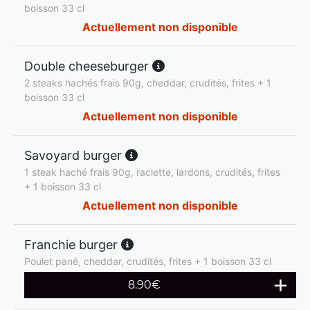
boisson 33 cl
Actuellement non disponible
Double cheeseburger
2 steaks hachés frais 90g, cheddar, crudités, frites + 1
boisson 33 cl
Actuellement non disponible
Savoyard burger
1 steak haché frais 90g, raclette, lardons, crudités, frites
+ 1 boisson 33 cl
Actuellement non disponible
Franchie burger
Poulet pané, cheddar, crudités, frites + 1 boisson 33 cl
8.90
€