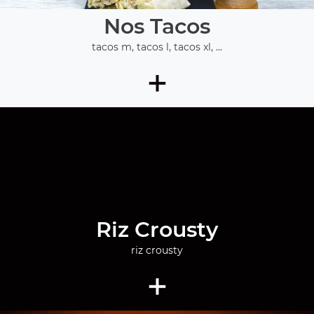
Nos Tacos
tacos m, tacos l, tacos xl, ...
+
Riz Crousty
riz crousty
+