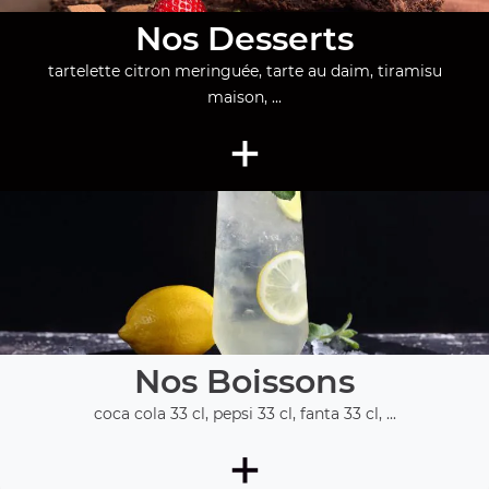
Nos Desserts
tartelette citron meringuée, tarte au daim, tiramisu
maison, ...
+
Nos Boissons
coca cola 33 cl, pepsi 33 cl, fanta 33 cl, ...
+