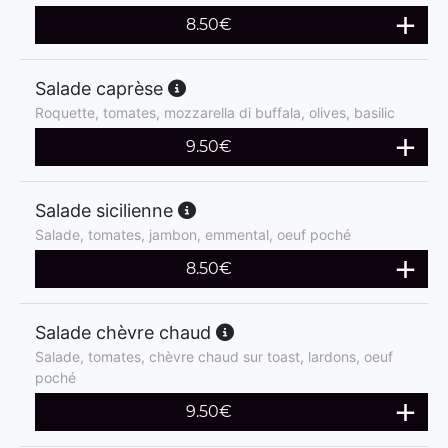
8.50
€
Salade caprèse
Roquette, tomates, mozzarella di buffala, olives, basilic
9.50
€
Salade sicilienne
Salade, tomates, jambon, emmental, oeuf poché
8.50
€
Salade chèvre chaud
Salade, tomates, chèvre chaud sur toast, lardons, oeuf
poché
9.50
€