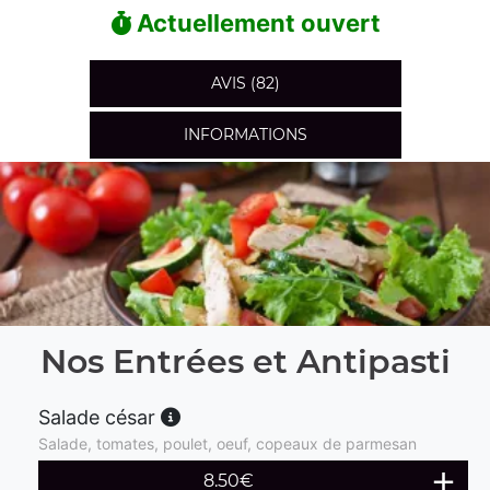
Actuellement ouvert
AVIS (82)
INFORMATIONS
Nos Entrées et Antipasti
Salade césar
Salade, tomates, poulet, oeuf, copeaux de parmesan
8.50
€