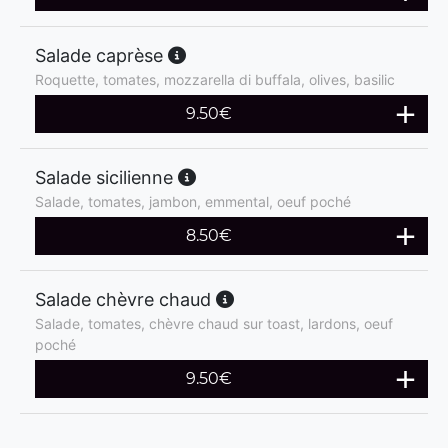
Salade caprèse
Roquette, tomates, mozzarella di buffala, olives, basilic
9.50
€
Salade sicilienne
Salade, tomates, jambon, emmental, oeuf poché
8.50
€
Salade chèvre chaud
Salade, tomates, chèvre chaud sur toast, lardons, oeuf
poché
9.50
€