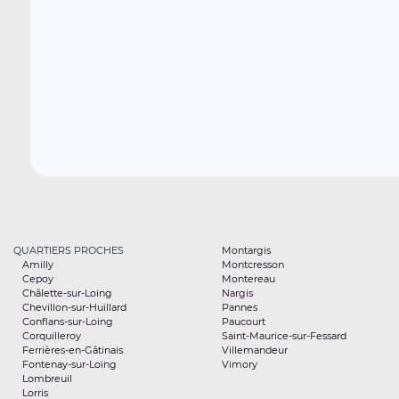
QUARTIERS PROCHES
Montargis
Amilly
Montcresson
Cepoy
Montereau
Châlette-sur-Loing
Nargis
Chevillon-sur-Huillard
Pannes
Conflans-sur-Loing
Paucourt
Corquilleroy
Saint-Maurice-sur-Fessard
Ferrières-en-Gâtinais
Villemandeur
Fontenay-sur-Loing
Vimory
Lombreuil
Lorris