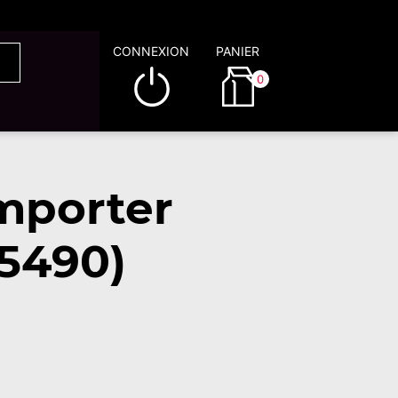
CONNEXION
PANIER
0
mporter
45490)