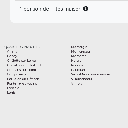
1 portion de frites maison
QUARTIERS PROCHES
Montargis
Amilly
Montcresson
Cepoy
Montereau
Châlette-sur-Loing
Nargis
Chevillon-sur-Huillard
Pannes
Conflans-sur-Loing
Paucourt
Corquilleroy
Saint-Maurice-sur-Fessard
Ferrières-en-Gâtinais
Villemandeur
Fontenay-sur-Loing
Vimory
Lombreuil
Lorris