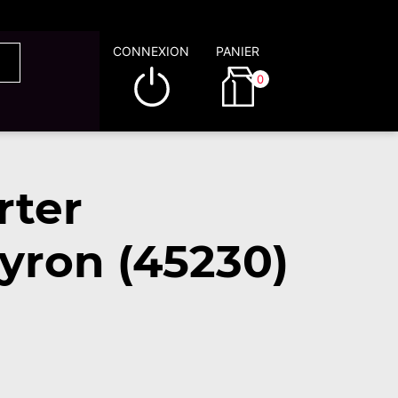
CONNEXION
PANIER
0
rter
yron (45230)