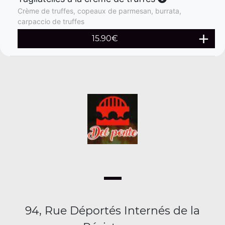
Crème de truffes, copeaux de parmesan, burrata,
carpaccio de truffes
15.90
€
94, Rue Déportés Internés de la