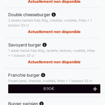
Actuellement non disponible
Double cheeseburger
2 steaks hachés frais 90g, cheddar, crudités, frites + 1
boisson 33 cl
Actuellement non disponible
Savoyard burger
1 steak haché frais 90g, raclette, lardons, crudités, frites
+ 1 boisson 33 cl
Actuellement non disponible
Franchie burger
Poulet pané, cheddar, crudités, frites + 1 boisson 33 cl
8.90
€
Burger parisien