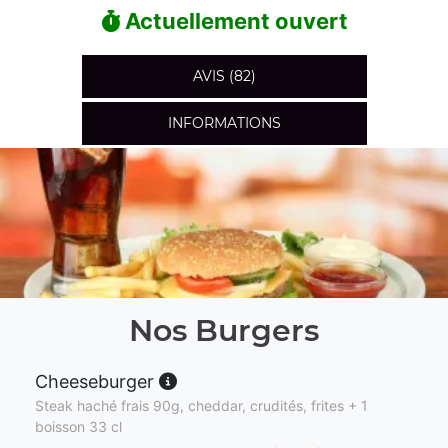
Actuellement ouvert
AVIS (82)
INFORMATIONS
Nos Burgers
Cheeseburger
Steak haché frais 90g, cheddar, crudités, frites + 1
boisson 33 cl