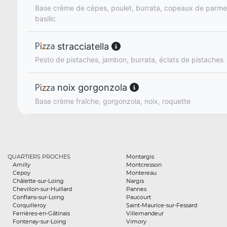
Base crème de cèpes, poulet, burrata, copeaux de parm
basilic
stracciatella
Pesto de pistaches, jambon, burrata, éclats de pistaches
noix gorgonzola
Base crème fraîche, gorgonzola, noix, roquette
QUARTIERS PROCHES
Montargis
Amilly
Montcresson
Cepoy
Montereau
Châlette-sur-Loing
Nargis
Chevillon-sur-Huillard
Pannes
Conflans-sur-Loing
Paucourt
Corquilleroy
Saint-Maurice-sur-Fessard
Ferrières-en-Gâtinais
Villemandeur
Fontenay-sur-Loing
Vimory