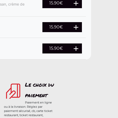
15.90
€
esan, crème de
15.90
€
15.90
€
Le choix du
paiement
Paiement en ligne
ou à la livraison. Réglez par
paiement sécurisé, cb, carte ticket
restaurant, ticket restaurant,