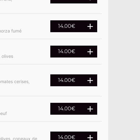
14.00
€
morza fumé
14.00
€
 olives
14.00
€
mates cerises,
14.00
€
oeuf
14.00
€
olives, copeaux de