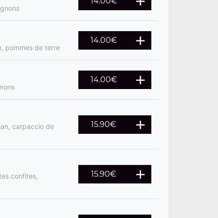
14.00
€
ignons
14.00
€
n, pommes de terre
14.00
€
gnons
15.90
€
an, carpaccio de
15.90
€
es confites,