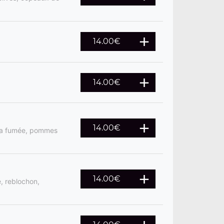
14.00
€
14.00
€
14.00
€
rza fumée, pommes
14.00
€
, reblochon,