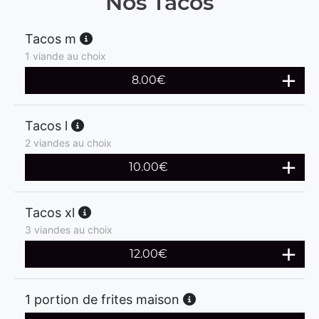
Nos Tacos
Tacos m
1 viande au choix
8.00
€
Tacos l
2 viandes au choix
10.00
€
Tacos xl
3 viandes au choix
12.00
€
1 portion de frites maison