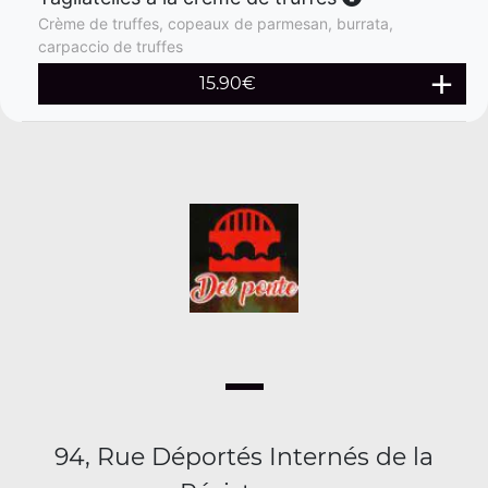
Crème de truffes, copeaux de parmesan, burrata,
carpaccio de truffes
15.90
€
94, Rue Déportés Internés de la