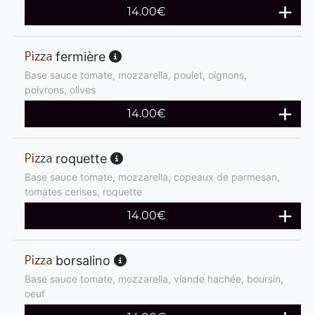
14.00
€
fermière
Base sauce tomate, mozzarella, poulet, oignons,
poivrons, olives
14.00
€
roquette
Base sauce tomate, mozzarella, copeaux de parmesan,
tomates cerises, roquette
14.00
€
borsalino
Base sauce tomate, mozzarella, viande hachée, boursin,
oeuf