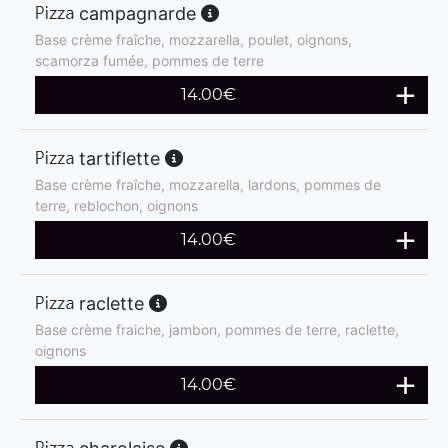
campagnarde
Base crème fraîche, mozzarella, poulet, oignons,
scamorza fumée, pommes de terre
14.00
€
tartiflette
Base crème fraîche, mozzarella, lardons, pommes de
terre, reblochon, oignons
14.00
€
raclette
Base crème fraiche, jambon, pommes de terre, raclette,
oignons
14.00
€