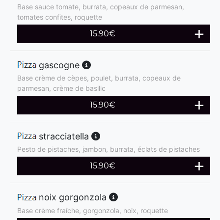
Base sauce tomate, burrata, copeaux de parmesan,
tomates confites, roquette
15.90
€
gascogne
Base crème de cèpes, poulet, burrata, copeaux de
parmesan, crème de basilic
15.90
€
stracciatella
Pesto de pistaches, jambon, burrata, éclats de pistaches
15.90
€
noix gorgonzola
Base crème fraîche, gorgonzola, noix, roquette