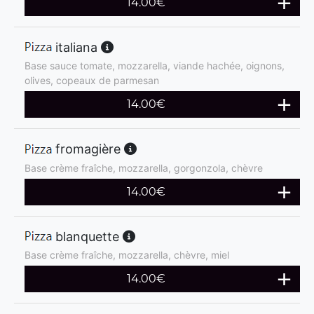
14.00
€
italiana
Base sauce tomate, mozzarella, viande hachée, oignons,
olives, copeaux de parmesan
14.00
€
fromagière
Base crème fraîche, mozzarella, gorgonzola, chèvre
14.00
€
blanquette
Base crème fraîche, mozzarella, chèvre, miel
14.00
€