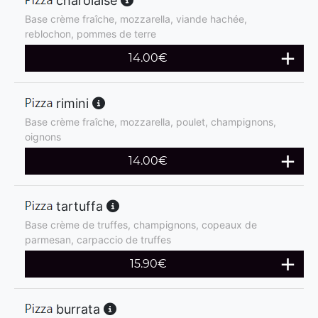
charolaise
Base crème fraîche, mozzarella, viande hachée,
reblochon, pommes de terre
14.00
€
rimini
Base crème fraîche, mozzarella, poulet, champignons,
oignons
14.00
€
tartuffa
Base crème de truffes, champignons, copeaux de
parmesan, carpaccio de truffes
15.90
€
burrata