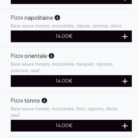
napolitaine
Base sauce tomate, mozzarella, câpres, anchois, olives
14.00
€
orientale
Base sauce tomate, mozzarella, merguez, oignons,
poivrons, oeuf
14.00
€
tonno
Base sauce tomate, mozzarella, thon, oignons, olives,
oeuf
14.00
€