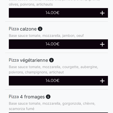
olives, poivrons, artichauts
14.00
€
calzone
Base sauce tomate, mozzarella, jambon, oeuf
14.00
€
végétarienne
Base sauce tomate, mozzarella, courgette, aubergine,
poivrons, champignons, artichaut
14.00
€
4 fromages
Base sauce tomate, mozzarella, gorgonzola, chèvre,
scamorza fumé